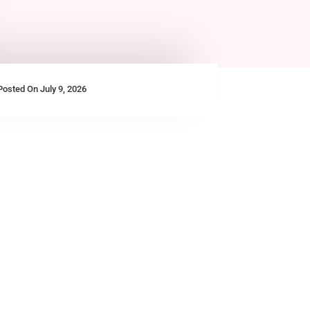
Posted On July 9, 2026