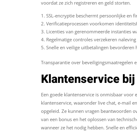
voordat ze zich registreren en geld storten.
SSL-encryptie beschermt persoonlijke en fi
Verificatieprocessen voorkomen identiteits
Licenties van gerenommeerde instanties waa
Regelmatige controles verzekeren nalevin
Snelle en veilige uitbetalingen bevorderen
Transparantie over beveiligingsmaatregelen en
Klantenservice bi
Een goede klantenservice is onmisbaar voor 
klantenservice, waaronder live chat, e-mail 
opgeleid. Ze kunnen vragen beantwoorden ove
van een bonus en het oplossen van technische
wanneer ze het nodig hebben. Snelle en efficië