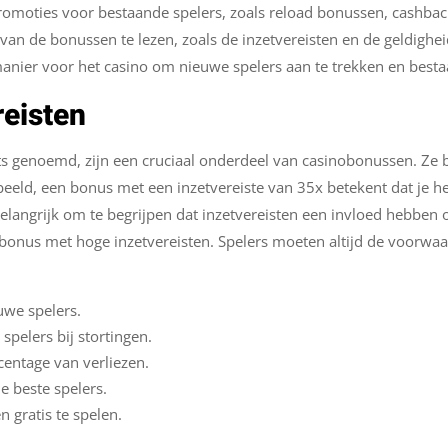
omoties voor bestaande spelers, zoals reload bonussen, cashback
 van de bonussen te lezen, zoals de inzetvereisten en de geldigh
 manier voor het casino om nieuwe spelers aan te trekken en besta
reisten
s genoemd, zijn een cruciaal onderdeel van casinobonussen. Ze b
beeld, een bonus met een inzetvereiste van 35x betekent dat je 
belangrijk om te begrijpen dat inzetvereisten een invloed hebbe
en bonus met hoge inzetvereisten. Spelers moeten altijd de voorwa
uwe spelers.
pelers bij stortingen.
centage van verliezen.
e beste spelers.
 gratis te spelen.