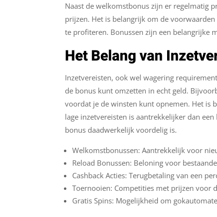
Naast de welkomstbonus zijn er regelmatig pr
prijzen. Het is belangrijk om de voorwaarden
te profiteren. Bonussen zijn een belangrijke
Het Belang van Inzetve
Inzetvereisten, ook wel wagering requirement
de bonus kunt omzetten in echt geld. Bijvoor
voordat je de winsten kunt opnemen. Het is 
lage inzetvereisten is aantrekkelijker dan e
bonus daadwerkelijk voordelig is.
Welkomstbonussen: Aantrekkelijk voor nie
Reload Bonussen: Beloning voor bestaande s
Cashback Acties: Terugbetaling van een per
Toernooien: Competities met prijzen voor d
Gratis Spins: Mogelijkheid om gokautomaten