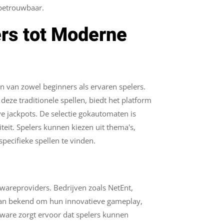
 betrouwbaar.
ers tot Moderne
n van zowel beginners als ervaren spelers.
 deze traditionele spellen, biedt het platform
e jackpots. De selectie gokautomaten is
it. Spelers kunnen kiezen uit thema's,
pecifieke spellen te vinden.
areproviders. Bedrijven zoals NetEnt,
taan bekend om hun innovatieve gameplay,
tware zorgt ervoor dat spelers kunnen