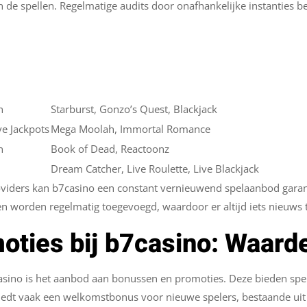
an de spellen. Regelmatige audits door onafhankelijke instanties
n
Starburst, Gonzo’s Quest, Blackjack
e Jackpots
Mega Moolah, Immortal Romance
n
Book of Dead, Reactoonz
Dream Catcher, Live Roulette, Live Blackjack
iders kan b7casino een constant vernieuwend spelaanbod garand
len worden regelmatig toegevoegd, waardoor er altijd iets nieuws 
ties bij b7casino: Waarde
casino is het aanbod aan bonussen en promoties. Deze bieden spe
biedt vaak een welkomstbonus voor nieuwe spelers, bestaande uit