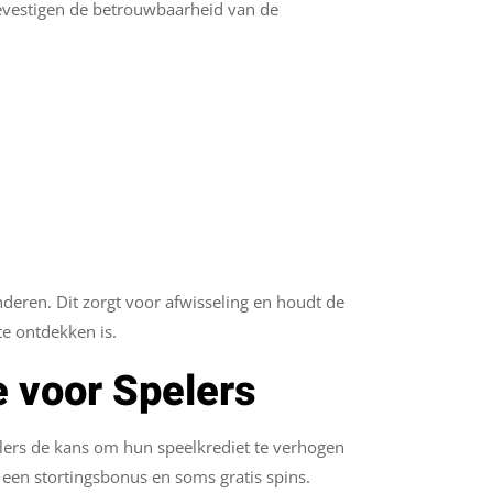
 bevestigen de betrouwbaarheid van de
eren. Dit zorgt voor afwisseling en houdt de
te ontdekken is.
 voor Spelers
lers de kans om hun speelkrediet te verhogen
 een stortingsbonus en soms gratis spins.