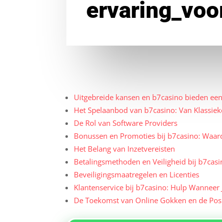
ervaring_voo
Uitgebreide kansen en b7casino bieden een
Het Spelaanbod van b7casino: Van Klassiek
De Rol van Software Providers
Bonussen en Promoties bij b7casino: Waar
Het Belang van Inzetvereisten
Betalingsmethoden en Veiligheid bij b7cas
Beveiligingsmaatregelen en Licenties
Klantenservice bij b7casino: Hulp Wanneer
De Toekomst van Online Gokken en de Posi