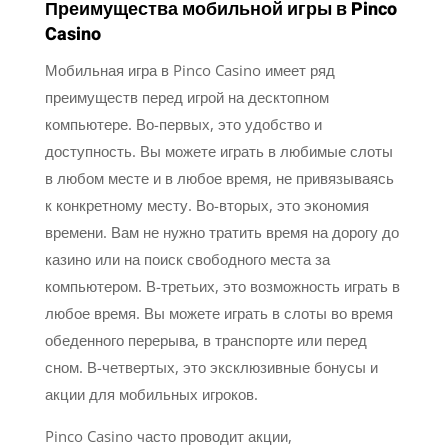
Преимущества мобильной игры в Pinco
Casino
Мобильная игра в Pinco Casino имеет ряд
преимуществ перед игрой на десктопном
компьютере. Во-первых, это удобство и
доступность. Вы можете играть в любимые слоты
в любом месте и в любое время, не привязываясь
к конкретному месту. Во-вторых, это экономия
времени. Вам не нужно тратить время на дорогу до
казино или на поиск свободного места за
компьютером. В-третьих, это возможность играть в
любое время. Вы можете играть в слоты во время
обеденного перерыва, в транспорте или перед
сном. В-четвертых, это эксклюзивные бонусы и
акции для мобильных игроков.
Pinco Casino часто проводит акции,