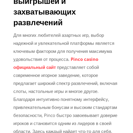
выигрышей и
захватывающих
развлечений
Для многих любителей азартных игр, выбор
надежной и увлекательной платформы является
ключевым фактором для получения максимума
удовольствия от процесса.
Pinco casino
официальный сайт
представляет собой
современное игорное заведение, которое
предлагает широкий спектр развлечений, включая
слоты, настольные игры и многое другое.
Благодаря интуитивно понятному интерфейсу,
привлекательным бонусам и высоким стандартам
безопасности, Pinco быстро завоевывает доверие
игроков и становится одним из лидеров в своей
области. Здесь каждый найдет что-то для себя,