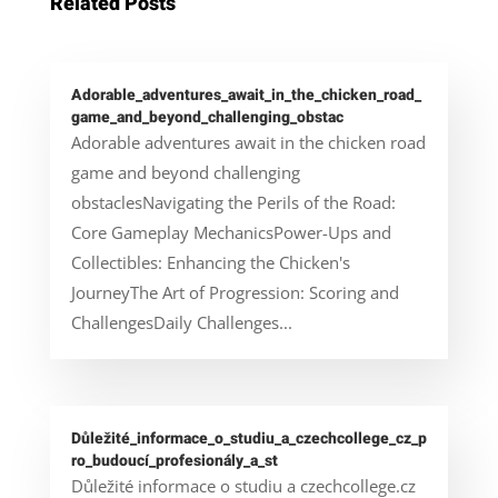
Related Posts
Adorable_adventures_await_in_the_chicken_road_
game_and_beyond_challenging_obstac
Adorable adventures await in the chicken road
game and beyond challenging
obstaclesNavigating the Perils of the Road:
Core Gameplay MechanicsPower-Ups and
Collectibles: Enhancing the Chicken's
JourneyThe Art of Progression: Scoring and
ChallengesDaily Challenges...
Důležité_informace_o_studiu_a_czechcollege_cz_p
ro_budoucí_profesionály_a_st
Důležité informace o studiu a czechcollege.cz