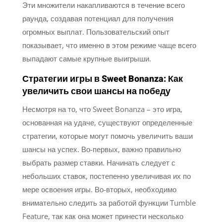
Эти множители накапливаются в течение всего
раунда, создавая потенциал для получения
огромных выплат. Пользовательский опыт
показывает, что именно в этом режиме чаще всего
выпадают самые крупные выигрыши.
Стратегии игры в Sweet Bonanza: Как
увеличить свои шансы на победу
Несмотря на то, что Sweet Bonanza – это игра,
основанная на удаче, существуют определенные
стратегии, которые могут помочь увеличить ваши
шансы на успех. Во-первых, важно правильно
выбрать размер ставки. Начинать следует с
небольших ставок, постепенно увеличивая их по
мере освоения игры. Во-вторых, необходимо
внимательно следить за работой функции Tumble
Feature, так как она может принести несколько