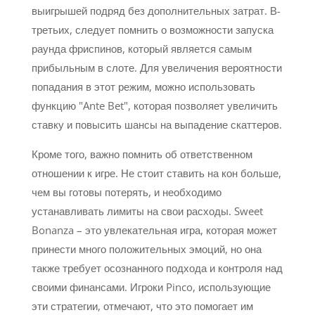
выигрышей подряд без дополнительных затрат. В-
третьих, следует помнить о возможности запуска
раунда фриспинов, который является самым
прибыльным в слоте. Для увеличения вероятности
попадания в этот режим, можно использовать
функцию "Ante Bet", которая позволяет увеличить
ставку и повысить шансы на выпадение скаттеров.
Кроме того, важно помнить об ответственном
отношении к игре. Не стоит ставить на кон больше,
чем вы готовы потерять, и необходимо
устанавливать лимиты на свои расходы. Sweet
Bonanza – это увлекательная игра, которая может
принести много положительных эмоций, но она
также требует осознанного подхода и контроля над
своими финансами. Игроки Pinco, использующие
эти стратегии, отмечают, что это помогает им