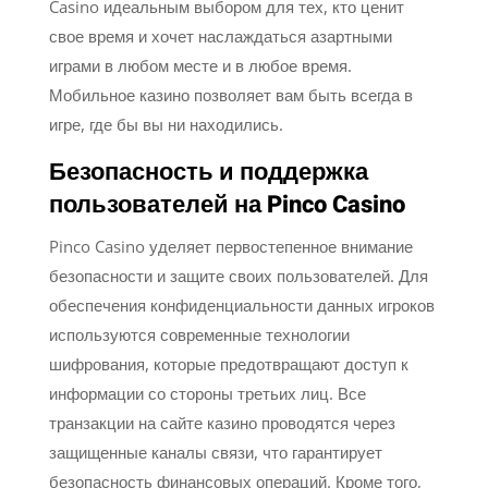
Casino идеальным выбором для тех, кто ценит
свое время и хочет наслаждаться азартными
играми в любом месте и в любое время.
Мобильное казино позволяет вам быть всегда в
игре, где бы вы ни находились.
Безопасность и поддержка
пользователей на Pinco Casino
Pinco Casino уделяет первостепенное внимание
безопасности и защите своих пользователей. Для
обеспечения конфиденциальности данных игроков
используются современные технологии
шифрования, которые предотвращают доступ к
информации со стороны третьих лиц. Все
транзакции на сайте казино проводятся через
защищенные каналы связи, что гарантирует
безопасность финансовых операций. Кроме того,