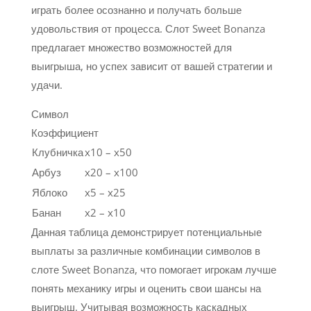
играть более осознанно и получать больше
удовольствия от процесса. Слот Sweet Bonanza
предлагает множество возможностей для
выигрыша, но успех зависит от вашей стратегии и
удачи.
Символ
Коэффициент
Клубничка
x10 – x50
Арбуз
x20 – x100
Яблоко
x5 – x25
Банан
x2 – x10
Данная таблица демонстрирует потенциальные
выплаты за различные комбинации символов в
слоте Sweet Bonanza, что помогает игрокам лучше
понять механику игры и оценить свои шансы на
выигрыш. Учитывая возможность каскадных