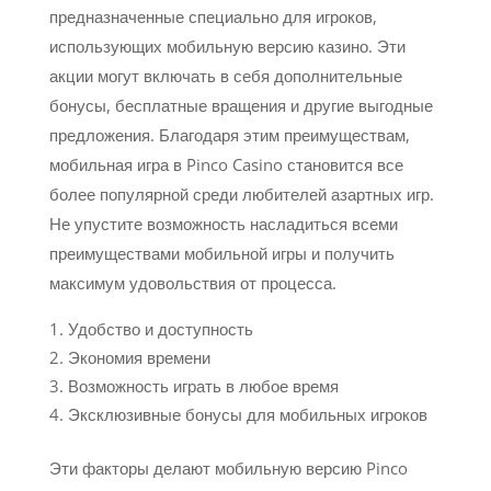
предназначенные специально для игроков,
использующих мобильную версию казино. Эти
акции могут включать в себя дополнительные
бонусы, бесплатные вращения и другие выгодные
предложения. Благодаря этим преимуществам,
мобильная игра в Pinco Casino становится все
более популярной среди любителей азартных игр.
Не упустите возможность насладиться всеми
преимуществами мобильной игры и получить
максимум удовольствия от процесса.
Удобство и доступность
Экономия времени
Возможность играть в любое время
Эксклюзивные бонусы для мобильных игроков
Эти факторы делают мобильную версию Pinco