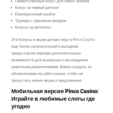
Приветственный бонус для новых игроков
Бонус за первый депозит
Еженедельный кэшбэк
Турниры с призовым фондом
Бонусы за депозиты
Эти бонусы и акции делают игру в Pinco Casino
еще более увлекательной и выгодной,
предоставляя игрокам дополнительные
возможности для выигрыша и наслаждения
азартными развлечениями. Важно следить за
обновлениями на сайте казино, чтобы не
пропустить новые акции и предложения.
Мобильная версия Pinco Casino:
Играйте в любимые слоты где
угодно