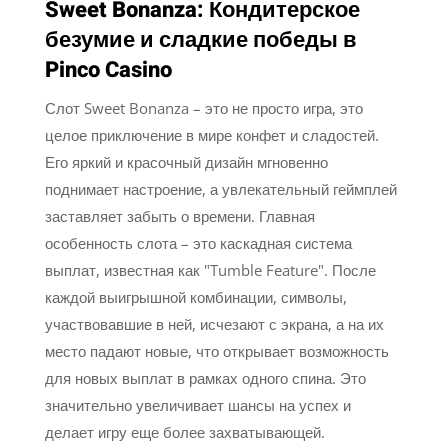
Sweet Bonanza: Кондитерское
безумие и сладкие победы в
Pinco Casino
Слот Sweet Bonanza – это не просто игра, это
целое приключение в мире конфет и сладостей.
Его яркий и красочный дизайн мгновенно
поднимает настроение, а увлекательный геймплей
заставляет забыть о времени. Главная
особенность слота – это каскадная система
выплат, известная как "Tumble Feature". После
каждой выигрышной комбинации, символы,
участвовавшие в ней, исчезают с экрана, а на их
место падают новые, что открывает возможность
для новых выплат в рамках одного спина. Это
значительно увеличивает шансы на успех и
делает игру еще более захватывающей.