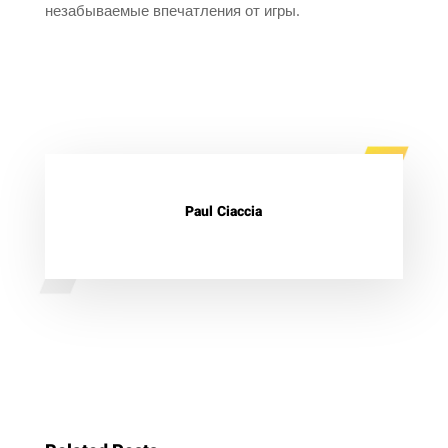
незабываемые впечатления от игры.
Paul Ciaccia