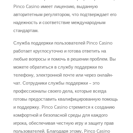
Pinco Casino имеет лицензию, выданную
авторитетным регулятором, что подтверждает его
надежность и соответствие международным
стандартам.
Служба поддержки пользователей Pinco Casino
работает круглосуточно и готова ответить на
любые вопросы и помочь в решении проблем. Вы
можете обратиться в службу поддержки по
телефону, электронной почте или через онлайн-
чат. Сотрудники службы поддержки – это
профессионалы своего дела, которые всегда
готовы предоставить квалифицированную помощь
и поддержку. Pinco Casino стремится к созданию
комфортной и безопасной среды для каждого
игрока, обеспечивая честную игру и защиту прав
пользователей. Благодаря этому, Pinco Casino