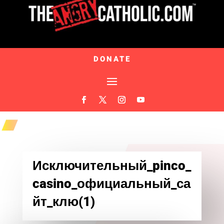
DONATE
Исключительный_pinco_
casino_официальный_са
йт_клю(1)