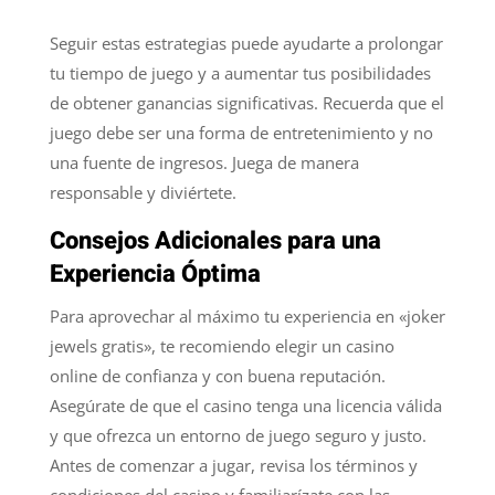
Seguir estas estrategias puede ayudarte a prolongar
tu tiempo de juego y a aumentar tus posibilidades
de obtener ganancias significativas. Recuerda que el
juego debe ser una forma de entretenimiento y no
una fuente de ingresos. Juega de manera
responsable y diviértete.
Consejos Adicionales para una
Experiencia Óptima
Para aprovechar al máximo tu experiencia en «joker
jewels gratis», te recomiendo elegir un casino
online de confianza y con buena reputación.
Asegúrate de que el casino tenga una licencia válida
y que ofrezca un entorno de juego seguro y justo.
Antes de comenzar a jugar, revisa los términos y
condiciones del casino y familiarízate con las