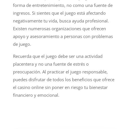
forma de entretenimiento, no como una fuente de
ingresos. Si sientes que el juego está afectando
negativamente tu vida, busca ayuda profesional.
Existen numerosas organizaciones que ofrecen
apoyo y asesoramiento a personas con problemas
de juego.
Recuerda que el juego debe ser una actividad
placentera y no una fuente de estrés o
preocupación. Al practicar el juego responsable,
puedes disfrutar de todos los beneficios que ofrece
el casino online sin poner en riesgo tu bienestar
financiero y emocional.