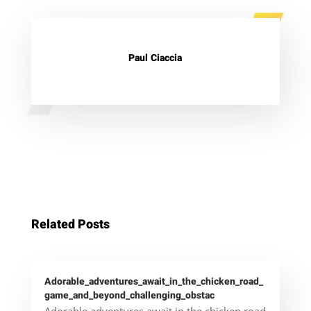
Paul Ciaccia
Related Posts
Adorable_adventures_await_in_the_chicken_road_
game_and_beyond_challenging_obstac
Adorable adventures await in the chicken road