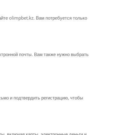
йте olimpbet.kz. Вам потребуется только
ктронной почты. Вам также нужно выбрать
сьмо и подтвердить регистрацию, чтобы
ты, включая карты, электронные деньги и