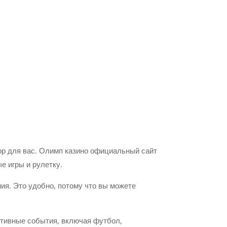
бор для вас. Олимп казино официальный сайт
е игры и рулетку.
ия. Это удобно, потому что вы можете
ортивные события, включая футбол,