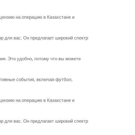
цензию на операцию в Казахстане и
ор для вас. Он предлагает широкий спектр
ия. Это удобно, потому что вы можете
ортивные события, включая футбол,
цензию на операцию в Казахстане и
ор для вас. Он предлагает широкий спектр