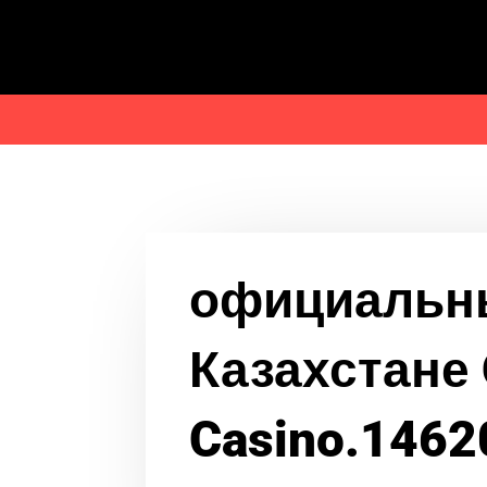
официальны
Казахстане 
Casino.1462