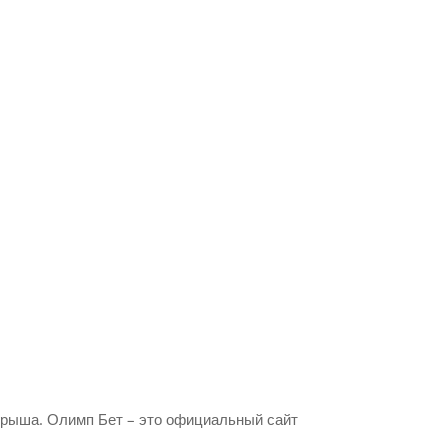
игрыша. Олимп Бет – это официальный сайт