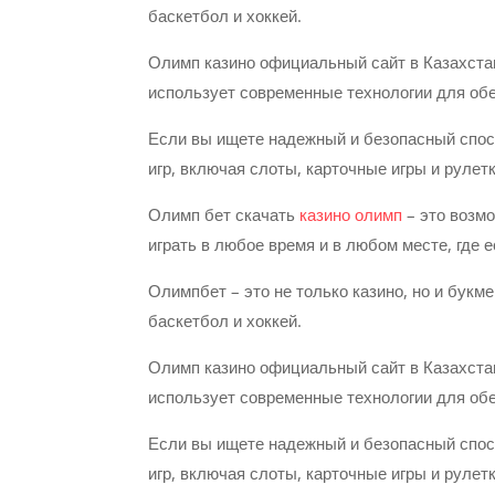
баскетбол и хоккей.
Олимп казино официальный сайт в Казахстан
использует современные технологии для обе
Если вы ищете надежный и безопасный спосо
игр, включая слоты, карточные игры и рулет
Олимп бет скачать
казино олимп
– это возмо
играть в любое время и в любом месте, где е
Олимпбет – это не только казино, но и букм
баскетбол и хоккей.
Олимп казино официальный сайт в Казахстан
использует современные технологии для обе
Если вы ищете надежный и безопасный спосо
игр, включая слоты, карточные игры и рулет