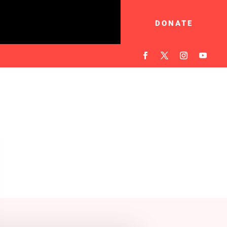
DONATE