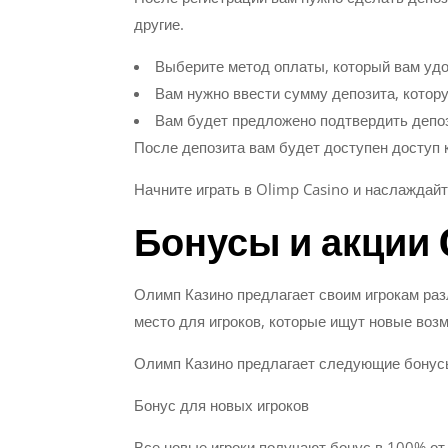
другие.
Выберите метод оплаты, который вам удо
Вам нужно ввести сумму депозита, котор
Вам будет предложено подтвердить депо
После депозита вам будет доступен доступ 
Начните играть в Olimp Casino и наслаждайт
Бонусы и акции 
Олимп Казино предлагает своим игрокам раз
место для игроков, которые ищут новые воз
Олимп Казино предлагает следующие бонус
Бонус для новых игроков
Все новые игроки получают бонус в 100% от 