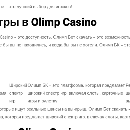
е – это лучший выбор для игроков!
ры в Olimp Casino
asino – это доступность. Олимп Бет скачать – это возможность
где бы вы не находились, и когда бы вы не хотели. Олимп БК – 
Широкий
Олимп БК – это платформа, которая предлагает
Р
емя
спектр
широкий спектр игр, включая слоты, карточные
ш
игр
игры и рулетку.
в
которые ищут реальные шансы на выигрыш. Олимп Бет скачать –
, которая предлагает широкий спектр игр, включая слоты, карт