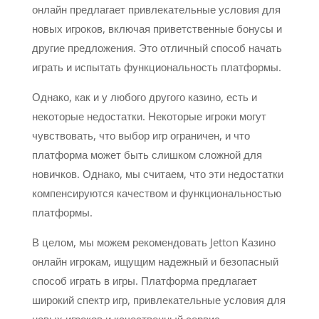
онлайн предлагает привлекательные условия для
новых игроков, включая приветственные бонусы и
другие предложения. Это отличный способ начать
играть и испытать функциональность платформы.
Однако, как и у любого другого казино, есть и
некоторые недостатки. Некоторые игроки могут
чувствовать, что выбор игр ограничен, и что
платформа может быть слишком сложной для
новичков. Однако, мы считаем, что эти недостатки
компенсируются качеством и функциональностью
платформы.
В целом, мы можем рекомендовать Jetton Казино
онлайн игрокам, ищущим надежный и безопасный
способ играть в игры. Платформа предлагает
широкий спектр игр, привлекательные условия для
новых игроков и качественный сервис.