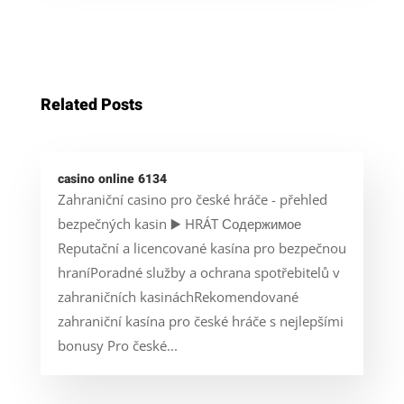
Related Posts
casino online 6134
Zahraniční casino pro české hráče - přehled
bezpečných kasin ▶️ HRÁT Содержимое
Reputační a licencované kasína pro bezpečnou
hraníPoradné služby a ochrana spotřebitelů v
zahraničních kasináchRekomendované
zahraniční kasína pro české hráče s nejlepšími
bonusy Pro české...