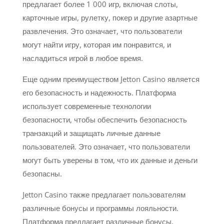
предлагает более 1 000 игр, включая слоты,
карточные игры, рулетку, покер и другие азартные
развлечения. Это означает, что пользователи
могут найти игру, которая им понравится, и
насладиться игрой в любое время.
Еще одним преимуществом Jetton Casino является
его безопасность и надежность. Платформа
использует современные технологии
безопасности, чтобы обеспечить безопасность
транзакций и защищать личные данные
пользователей. Это означает, что пользователи
могут быть уверены в том, что их данные и деньги
безопасны.
Jetton Casino также предлагает пользователям
различные бонусы и программы лояльности.
Платформа предлагает различные бонусы,