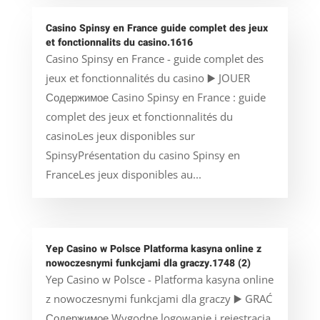
Casino Spinsy en France guide complet des jeux
et fonctionnalits du casino.1616
Casino Spinsy en France - guide complet des
jeux et fonctionnalités du casino ▶️ JOUER
Содержимое Casino Spinsy en France : guide
complet des jeux et fonctionnalités du
casinoLes jeux disponibles sur
SpinsyPrésentation du casino Spinsy en
FranceLes jeux disponibles au...
Yep Casino w Polsce Platforma kasyna online z
nowoczesnymi funkcjami dla graczy.1748 (2)
Yep Casino w Polsce - Platforma kasyna online
z nowoczesnymi funkcjami dla graczy ▶️ GRAĆ
Содержимое Wygodne logowanie i rejestracja