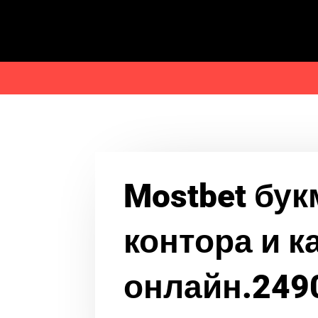
Mostbet бу
контора и к
онлайн.249