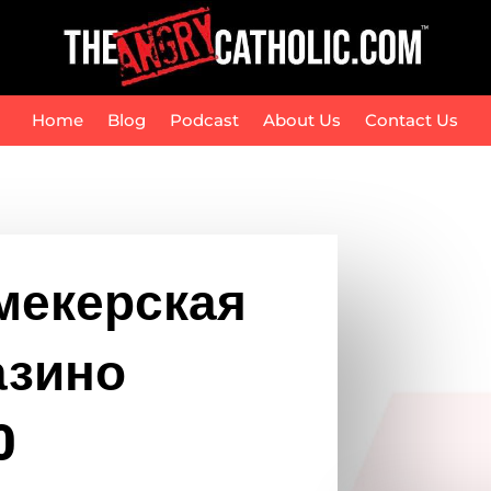
Home
Blog
Podcast
About Us
Contact Us
кмекерская
азино
0