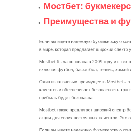
Мостбет: букмекерс
Преимущества и фу
Если вы ищете надежную букмекерскую конто
в мире, которая предлагает широкий спектр у
Mostbet была основана в 2009 году и с тех 
включая футбол, баскетбол, теннис, хоккей и
Один из ключевых преимуществ Mostbet – э
клиентов и обеспечивает безопасность тран
прибыль будет безопасна.
Mostbet также предлагает широкий спектр б
акции для своих постоянных клиентов. Это 
Если вы ищете надежную букмекерскую конто