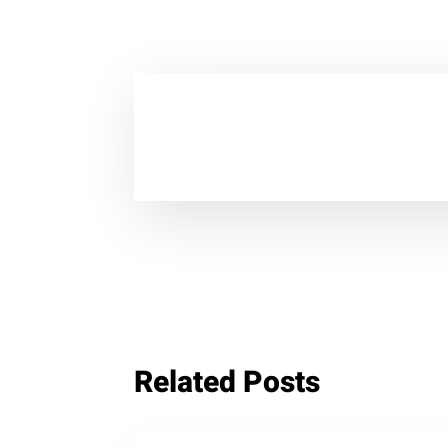
Related Posts