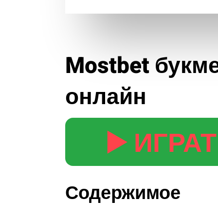
Mostbet букм
онлайн
▶️ ИГРА
Содержимое