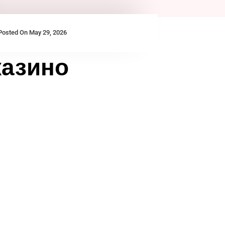
Posted On May 29, 2026
казино