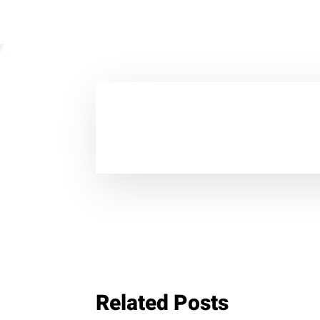
Related Posts