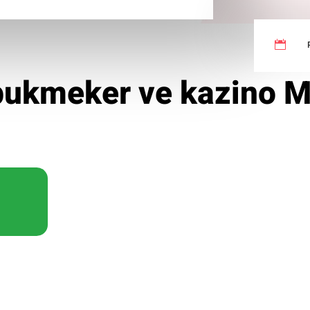

ukmeker ve kazino Mo