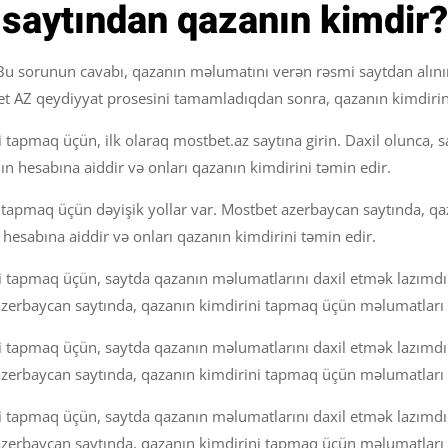
saytından qazanın kimdir
Bu sorunun cavabı, qazanın məlumatını verən rəsmi saytdan alını
t AZ qeydiyyat prosesini tamamladıqdan sonra, qazanın kimdirini t
tapmaq üçün, ilk olaraq mostbet.az saytına girin. Daxil olunca, s
ın hesabına aiddir və onları qazanın kimdirini təmin edir.
 tapmaq üçün dəyişik yollar var. Mostbet azerbaycan saytında, q
hesabına aiddir və onları qazanın kimdirini təmin edir.
i tapmaq üçün, saytda qazanın məlumatlarını daxil etmək lazımdı
 azerbaycan saytında, qazanın kimdirini tapmaq üçün məlumatları 
i tapmaq üçün, saytda qazanın məlumatlarını daxil etmək lazımdı
 azerbaycan saytında, qazanın kimdirini tapmaq üçün məlumatları 
i tapmaq üçün, saytda qazanın məlumatlarını daxil etmək lazımdı
 azerbaycan saytında, qazanın kimdirini tapmaq üçün məlumatları 