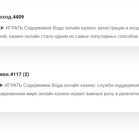
вход.4409
д ▶️ ИГРАТЬ Содержимое Вода онлайн казино: регистрация и вход
гий, казино онлайн стало одним из самых популярных способов и
ки.4117 (2)
и ▶️ ИГРАТЬ Содержимое Вода онлайн казино: служба поддержк
временном мире онлайн-казино играют важную роль в развлечен