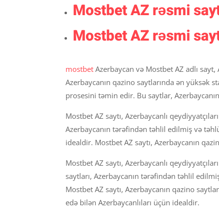
Mostbet AZ rəsmi say
Mostbet AZ rəsmi sayt
mostbet
Azerbaycan və Mostbet AZ adlı sayt, 
Azerbaycanın qazino saytlarında ən yüksək sta
prosesini təmin edir. Bu saytlar, Azerbaycanın
Mostbet AZ saytı, Azerbaycanlı qeydiyyatçılar
Azerbaycanın tərəfindən təhlil edilmiş və təhl
idealdir. Mostbet AZ saytı, Azerbaycanın qazi
Mostbet AZ saytı, Azerbaycanlı qeydiyyatçıla
saytları, Azerbaycanın tərəfindən təhlil edilm
Mostbet AZ saytı, Azerbaycanın qazino saytlar
edə bilən Azerbaycanlıları üçün idealdir.