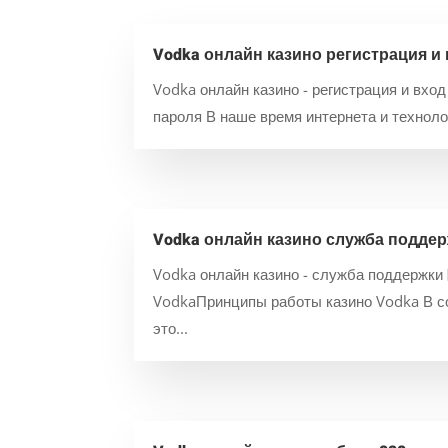
Vodka онлайн казино регистрация и 
Vodka онлайн казино - регистрация и вхо
пароля В наше время интернета и техноло
Vodka онлайн казино служба поддерж
Vodka онлайн казино - служба поддержк
VodkaПринципы работы казино Vodka В со
это...