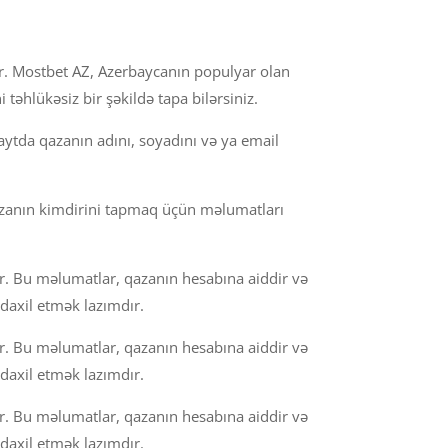
?
r. Mostbet AZ, Azerbaycanın populyar olan
əhlükəsiz bir şəkildə tapa bilərsiniz.
aytda qazanın adını, soyadını və ya email
azanın kimdirini tapmaq üçün məlumatları
r. Bu məlumatlar, qazanın hesabına aiddir və
daxil etmək lazımdır.
r. Bu məlumatlar, qazanın hesabına aiddir və
daxil etmək lazımdır.
r. Bu məlumatlar, qazanın hesabına aiddir və
daxil etmək lazımdır.