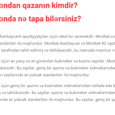
tından qazanın kimdir?
ında nə tapa bilərsiniz?
Azerbaycanlı qeydiyyatçıları üçün ideal bir secenekdir. Mostbet.c
ndartları ilə məşhurdur. Mostbet Azerbaycan və Mostbet AZ saytla
 tərəfindən təhlil edilmiş və təhlükəsizdir, bu nəticədə məzmun m
ı üçün ən yaxşı və ən güvenilən bukmeker və kazino saytidır. Mos
ükəsizdir. Bu saytlar, geniş bir qazino və bukmeker xidmətlərindən
no saytlarında ən yüksək standartları ilə məşhurdur.
rı üçün geniş bir qazino və bukmeker xidmətlərindən istifadə edə 
iş və təhlükəsizdir. Bu saytlar, qazino və bukmeker xidmətlərindən
ında ən yüksək standartları ilə məşhurdur. Bu saytlar, geniş bir 