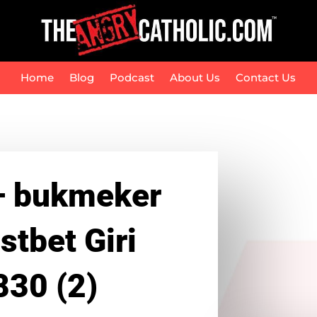
Home
Blog
Podcast
About Us
Contact Us
– bukmeker
stbet Giri
830 (2)