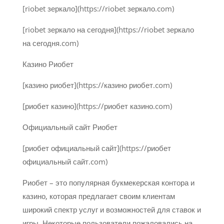
[riobet зеркало](https://riobet зеркало.com)
[riobet зеркало на сегодня](https://riobet зеркало
на сегодня.com)
Казино Риобет
[казино риобет](https://казино риобет.com)
[риобет казино](https://риобет казино.com)
Официальный сайт Риобет
[риобет официальный сайт](https://риобет
официальный сайт.com)
Риобет – это популярная букмекерская контора и
казино, которая предлагает своим клиентам
широкий спектр услуг и возможностей для ставок и
игры. Некоторые пользователи пожаловались на