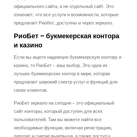
официального сайта, а не отдельный сайт. Это
означает, что все услуги и возможности, которые
предлагает Риобет, доступны и через зеркало.
РиоБет – букмекерская контора
и казино
Если вы ищете надежную букмекерскую контору и
казино, то РиоБет – ваш выбор. Это одна из
лучших букмекерских контор в мире, которая
предлагает широкий спектр услуг и функций для
своих клиентов.
РиоБет зеркало на сегодня – это официальный
сайт конторы, который доступен для всех
пользователей. Там вы можете найти все
необходимые функции, включая регистрацию,
депозит и снятие выигрыша, а также доступ к