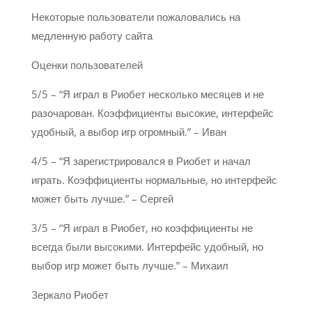
Некоторые пользователи пожаловались на
медленную работу сайта
Оценки пользователей
5/5 – “Я играл в Риобет несколько месяцев и не
разочарован. Коэффициенты высокие, интерфейс
удобный, а выбор игр огромный.” – Иван
4/5 – “Я зарегистрировался в Риобет и начал
играть. Коэффициенты нормальные, но интерфейс
может быть лучше.” – Сергей
3/5 – “Я играл в Риобет, но коэффициенты не
всегда были высокими. Интерфейс удобный, но
выбор игр может быть лучше.” – Михаил
Зеркало Риобет