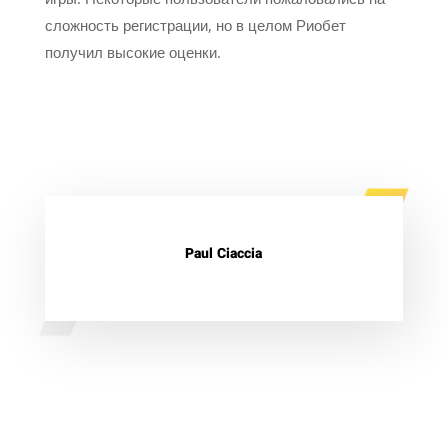
сложность регистрации, но в целом Риобет
получил высокие оценки.
Paul Ciaccia