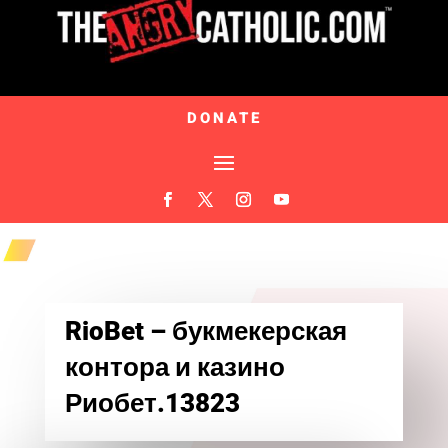
DONATE
RioBet – букмекерская
контора и казино
Риобет.13823