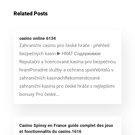
Related Posts
casino online 6134
Zahraniční casino pro české hráče - přehled
bezpečných kasin ▶️ HRÁT Содержимое
Reputační a licencované kasína pro bezpečnou
hraníPoradné služby a ochrana spotřebitelů v
zahraničních kasináchRekomendované
zahraniční kasína pro české hráče s nejlepšími
bonusy Pro české...
Casino Spinsy en France guide complet des jeux
et fonctionnalits du casino.1616