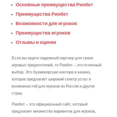
Основные преимущества Риобет
Преимущества Риобет
Возможности для игроков
Преимущества игроков
Отзывы и оценки
Если вы ищете надежный партнер для своих
игровых предпочтений, то Риобет – это отличный
выбор. Это букмекерская контора и казино,
которое предлагает широкий спектр услуг и
возможностей для игроков из России и других
стран.
Риобет – это официальный сайт, который
предлагает множество вариантов для игроков,