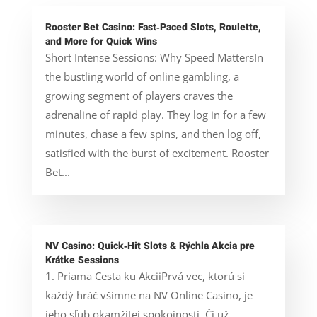
Rooster Bet Casino: Fast‑Paced Slots, Roulette,
and More for Quick Wins
Short Intense Sessions: Why Speed MattersIn
the bustling world of online gambling, a
growing segment of players craves the
adrenaline of rapid play. They log in for a few
minutes, chase a few spins, and then log off,
satisfied with the burst of excitement. Rooster
Bet...
NV Casino: Quick‑Hit Slots & Rýchla Akcia pre
Krátke Sessions
1. Priama Cesta ku AkciiPrvá vec, ktorú si
každý hráč všimne na NV Online Casino, je
jeho sľub okamžitej spokojnosti. Či už