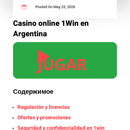

Posted On May 23, 2026
Casino online 1Win en
Argentina
▶️
JUGAR
Содержимое
Regulación y licencias
Ofertas y promociones
Seguridad y confidencialidad en 1win