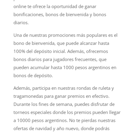
online te ofrece la oportunidad de ganar
bonificaciones, bonos de bienvenida y bonos
diarios.
Una de nuestras promociones más populares es el
bono de bienvenida, que puede alcanzar hasta
100% del depósito inicial. Además, ofrecemos
bonos diarios para jugadores frecuentes, que
pueden acumular hasta 1000 pesos argentinos en
bonos de depósito.
Además, participa en nuestras rondas de ruleta y
tragamonedas para ganar premios en efectivo.
Durante los fines de semana, puedes disfrutar de
torneos especiales donde los premios pueden llegar
a 10000 pesos argentinos. No te pierdas nuestras
ofertas de navidad y año nuevo, donde podrás