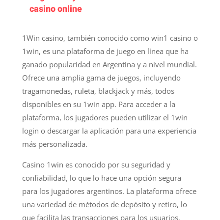
casino online
1Win casino, también conocido como win1 casino o
1win, es una plataforma de juego en línea que ha
ganado popularidad en Argentina y a nivel mundial.
Ofrece una amplia gama de juegos, incluyendo
tragamonedas, ruleta, blackjack y más, todos
disponibles en su 1win app. Para acceder a la
plataforma, los jugadores pueden utilizar el 1win
login o descargar la aplicación para una experiencia
más personalizada.
Casino 1win es conocido por su seguridad y
confiabilidad, lo que lo hace una opción segura
para los jugadores argentinos. La plataforma ofrece
una variedad de métodos de depósito y retiro, lo
que facilita las transacciones para los usuarios.