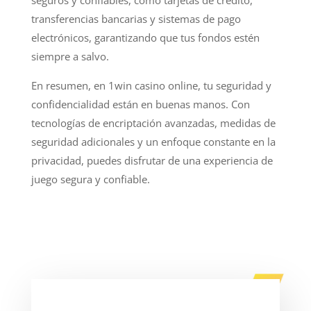
transferencias bancarias y sistemas de pago
electrónicos, garantizando que tus fondos estén
siempre a salvo.
En resumen, en 1win casino online, tu seguridad y
confidencialidad están en buenas manos. Con
tecnologías de encriptación avanzadas, medidas de
seguridad adicionales y un enfoque constante en la
privacidad, puedes disfrutar de una experiencia de
juego segura y confiable.