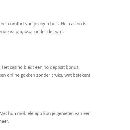
et comfort van je eigen huis. Het casino is
ende valuta, waaronder de euro.
. Het casino biedt een no deposit bonus,
een online gokken zonder cruks, wat betekent
. Met hun mobiele app kun je genieten van een
meer.