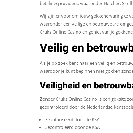
betalingsproviders, waaronder Neteller, Skri
Wij zijn er voor om jouw gokkenervaring te 
waaronder een veilige en betrouwbare omgevin
Cruks Online Casino en geniet van je gokkene
Veilig en betrouw
Als je op zoek bent naar een veilig en betrou
waardoor je kunt beginnen met gokken zonder
Veiligheid en betrouwb
Zonder Cruks Online Casino is een goksite zon
gecontroleerd door de Nederlandse Kansspelauto
Geautoriseerd door de KSA
Gecontroleerd door de KSA