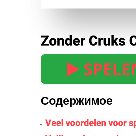
Zonder Cruks O
▶️ SPELE
Содержимое
Veel voordelen voor s