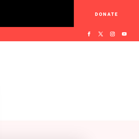
DONATE