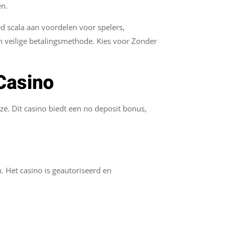
en.
d scala aan voordelen voor spelers,
n veilige betalingsmethode. Kies voor Zonder
Casino
ze. Dit casino biedt een no deposit bonus,
. Het casino is geautoriseerd en