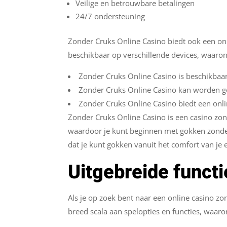
Veilige en betrouwbare betalingen
24/7 ondersteuning
Zonder Cruks Online Casino biedt ook een onli
beschikbaar op verschillende devices, waaron
Zonder Cruks Online Casino is beschikbaar
Zonder Cruks Online Casino kan worden ge
Zonder Cruks Online Casino biedt een onl
Zonder Cruks Online Casino is een casino zon
waardoor je kunt beginnen met gokken zonder
dat je kunt gokken vanuit het comfort van je 
Uitgebreide functi
Als je op zoek bent naar een online casino z
breed scala aan spelopties en functies, waaro