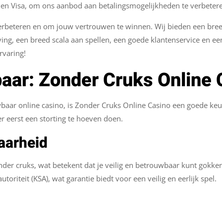
ll en Visa, om ons aanbod aan betalingsmogelijkheden te verbeter
verbeteren en om jouw vertrouwen te winnen. Wij bieden een bree
g, een breed scala aan spellen, een goede klantenservice en ee
rvaring!
baar: Zonder Cruks Online 
wbaar online casino, is Zonder Cruks Online Casino een goede keu
 eerst een storting te hoeven doen.
aarheid
der cruks, wat betekent dat je veilig en betrouwbaar kunt gokken
riteit (KSA), wat garantie biedt voor een veilig en eerlijk spel.