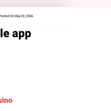
Posted On May 22, 2026
le app
sino