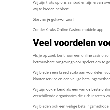
Wij zijn trots op ons aanbod en zijn ervan ov
wij te bieden hebben!
Start nu je gokavontuur!
Zonder Cruks Online Casino: mobiele app
Veel voordelen vo
Als je op zoek bent naar een online casino zo
betrouwbare omgeving voor spelers om te gok
Wij bieden een breed scala aan voordelen vo
klantenservice en een veilige betalingsmetho
Wij zijn ook erkend als een van de beste onli
verschillende organisaties die zich inzetten 
Wij bieden ook een veilige betalingsmethode