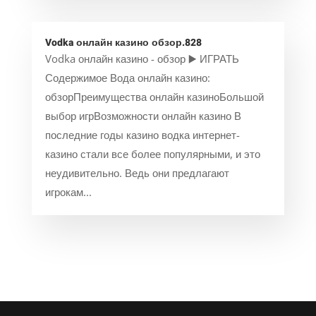
Vodka онлайн казино обзор.828
Vodka онлайн казино - обзор ▶️ ИГРАТЬ
Содержимое Вода онлайн казино:
обзорПреимущества онлайн казиноБольшой
выбор игрВозможности онлайн казино В
последние годы казино водка интернет-
казино стали все более популярными, и это
неудивительно. Ведь они предлагают
игрокам...