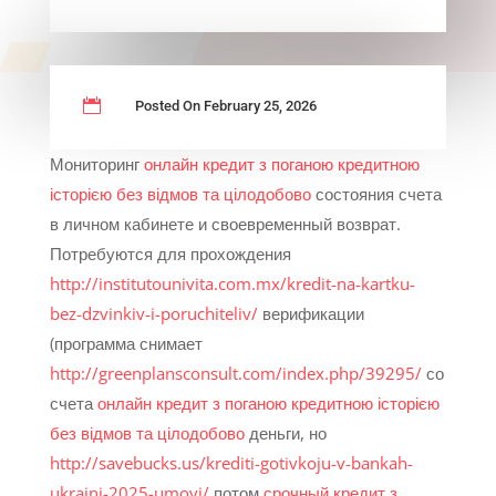

Posted On February 25, 2026
Мониторинг
онлайн кредит з поганою кредитною
історією без відмов та цілодобово
состояния счета
в личном кабинете и своевременный возврат.
Потребуются для прохождения
http://institutounivita.com.mx/kredit-na-kartku-
bez-dzvinkiv-i-poruchiteliv/
верификации
(программа снимает
http://greenplansconsult.com/index.php/39295/
со
счета
онлайн кредит з поганою кредитною історією
без відмов та цілодобово
деньги, но
http://savebucks.us/krediti-gotivkoju-v-bankah-
ukraini-2025-umovi/
потом
срочный кредит з